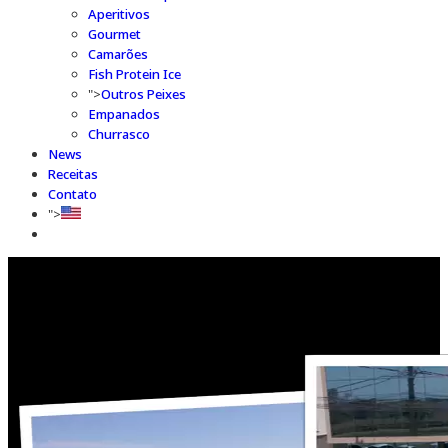
Aperitivos
Gourmet
Camarões
Fish Protein Ice
">
Outros Peixes
Empanados
Churrasco
News
Receitas
Contato
">