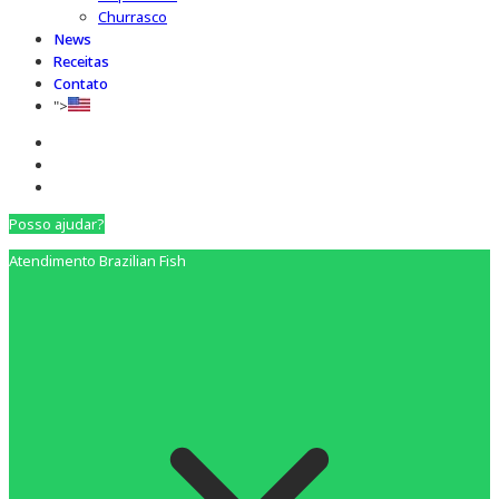
Churrasco
News
Receitas
Contato
">
Posso ajudar?
Atendimento Brazilian Fish